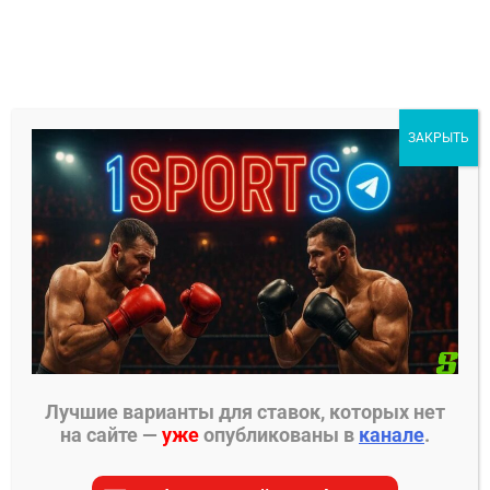
Перейти
к
содержимому
1Sports
ЗАКРЫТЬ
БЕСПЛАТНЫЕ ПРОГНОЗЫ
МЕНЮ
Главная страница
»
Пачука
Пачука
Лучшие варианты для ставок, которых нет
на сайте —
уже
опубликованы в
канале
.
На этой странице вы найдете все материалы для
Пачука. Мы собрали для вас самые актуальные