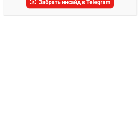
Забрать инсайд в Telegram
прогнозы, ставки и последние новости.
ПРОГНОЗЫ НА КЛУБНЫЙ ЧЕМПИОНАТ МИРА
Реал Мадрид — Пачука прогноз на матч
22 июня 2025
Александр Смоляр
21.06.2025
0
22 июня 2025 года на стадионе «Bank of