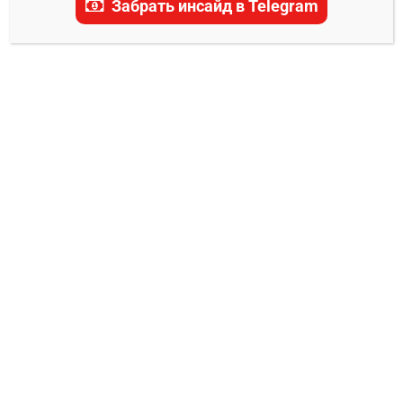
Забрать инсайд в Telegram
актуальные прогнозы, ставки и последние
новости.
ПРОГНОЗЫ НА БОКС
Стивен Фултон – О’Шаки Фостер
прогноз на бой 7 декабря
Владимир Никифоров
03.12.2025
0