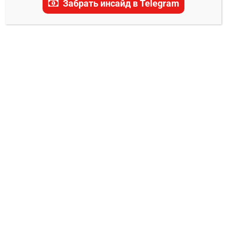
Забрать инсайд в Telegram
актуальные прогнозы, ставки и последние
новости.
ПРОГНОЗЫ UFC
Кифер Кросби – Нуераджи Таюлэйк
прогноз на бой 23 августа
Владимир Никифоров
19.08.2025
0