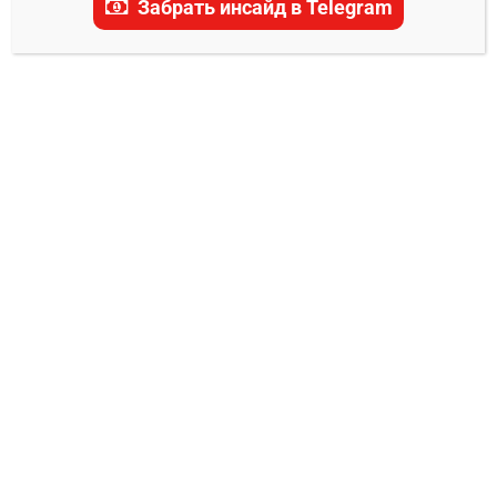
Забрать инсайд в Telegram
актуальные прогнозы, ставки и последние
новости.
ПРОГНОЗЫ UFC
Роуз Намаюнас – Наталия Сильва
прогноз на бой 25 января
Владимир Никифоров
20.01.2026
0