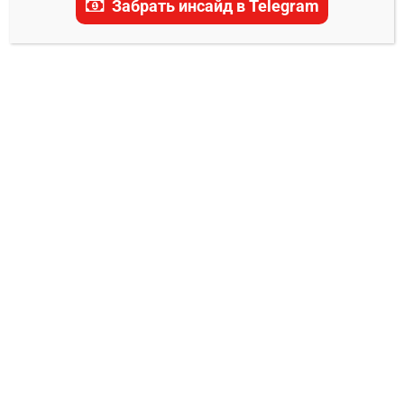
Забрать инсайд в Telegram
актуальные прогнозы, ставки и последние
новости.
ПРОГНОЗЫ UFC
Луана Сантос – Мария Агапова прогноз
Владимир Никифоров
08.07.2024
0
14 июля 2024 года на UFC Fight Night: Namajunas