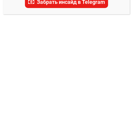
Забрать инсайд в Telegram
прогнозы, ставки и последние новости.
ПРОГНОЗЫ НА ЧЕМПИОНАТ МИРА 2026
Литва — Мальта прогноз на матч 4
сентября 2025
Администратор
03.09.2025
0
В рамках пятого тура отборочного цикла