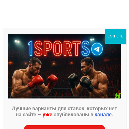
Перейти
к
содержимому
1Sports
ЗАКРЫТЬ
БЕСПЛАТНЫЕ ПРОГНОЗЫ
МЕНЮ
Главная страница
»
Литва
Литва
Лучшие варианты для ставок, которых нет
на сайте —
уже
опубликованы в
канале
.
На этой странице вы найдете все материалы для
Литва. Мы собрали для вас самые актуальные