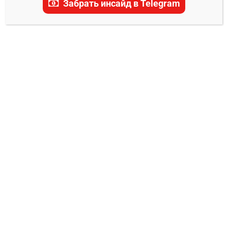
Забрать инсайд в Telegram
самые актуальные прогнозы, ставки и
последние новости.
ПРОГНОЗЫ НА ONE FC
Джон Линекер — Кулабдам Сор Джор
Пик прогноз на бой
Владимир Никифоров
10.01.2025
0