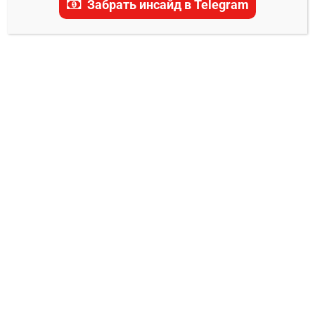
Забрать инсайд в Telegram
актуальные прогнозы, ставки и последние
новости.
ПРОГНОЗЫ PFL
Кори Андерсон – Довлетджан
Ягшимурадов 2 прогноз на бой 3
октября