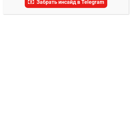
Забрать инсайд в Telegram
актуальные прогнозы, ставки и последние
новости.
ПРОГНОЗЫ UFC
Алекс Мороно – Карлос Лил прогноз на
бой
Владимир Никифоров
03.03.2025
0