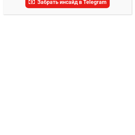
Забрать инсайд в Telegram
актуальные прогнозы, ставки и последние
новости.
ТРАНСЛЯЦИЯ БОКСА
Плант – Ресендиз прямая трансляция
Евгений Колотилкин
31.05.2025
0
Дата/Время: 1 июня 2025, 03:00 (московское