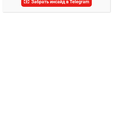
Забрать инсайд в Telegram
актуальные прогнозы, ставки и последние
новости.
ПРОГНОЗЫ ACA
Александр Матмуратов – Герберт
Батиста прогноз на бой
Владимир Никифоров
17.04.2024
0