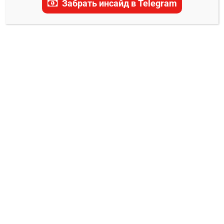
Забрать инсайд в Telegram
актуальные прогнозы, ставки и последние
новости.
НОВОСТИ ММА
Фрэнки Эдгар назвал самого мощного
соперника, не считая Сандхагена и Веру
Евгений Колотилкин
11.08.2025
0