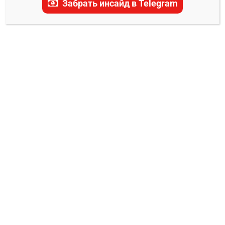
Забрать инсайд в Telegram
актуальные прогнозы, ставки и последние
новости.
ПРОГНОЗЫ НА ЧЕМПИОНАТ МИРА 2026
Украина — Франция прогноз на матч 5
сентября 2025
Администратор
05.09.2025
0