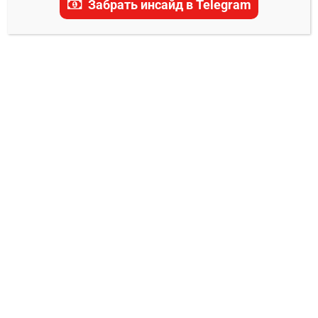
Забрать инсайд в Telegram
актуальные прогнозы, ставки и последние
новости.
ПРОГНОЗЫ UFC
Пэйтон Талботт – Фелипе Лима прогноз
на бой 29 июня
Владимир Никифоров
25.06.2025
0