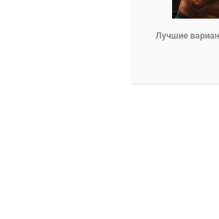
Лучшие вариант
ПРОГНОЗЫ PFL
Гаджи Рабаданов – Элвин Эспиноза
прогноз на бой
Владимир Никифоров
17.06.2024
0
В ночь на 22 июня в Солт-Лейк-Сити (США) прой
турнир PFL 5: 2024, где в центре внимания
окажется поединок между российским бойцом
Гаджи Рабадановым и аргентинцем Элвином
Эспинозой. Оба бойца имеют солидный рекорд и
намерены продемонстрировать свои лучшие