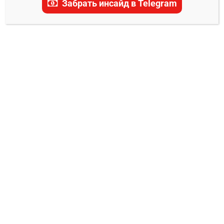
Забрать инсайд в Telegram
актуальные прогнозы, ставки и последние
новости.
НОВОСТИ ММА
Эдди Альварес признался в главной
ошибке в бою с Макгрегором на UFC
205