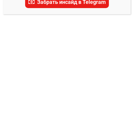
Забрать инсайд в Telegram
актуальные прогнозы, ставки и последние
новости.
ПРОГНОЗЫ UFC
Джош Эмметт – Юссеф Залал прогноз
на бой 5 октября
Владимир Никифоров
30.09.2025
0