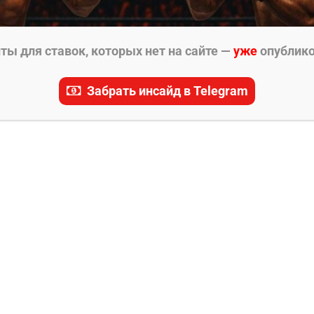
ы для ставок, которых нет на сайте —
уже
опублик
Забрать инсайд в Telegram
з