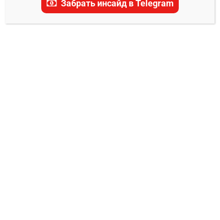
Забрать инсайд в Telegram
прогнозы, ставки и последние новости.
ПРОГНОЗЫ UFC
Каан Офли – Чжа Йи прогноз на бой 1
февраля
Владимир Никифоров
26.01.2026
0
На разогреве у главного события номерного