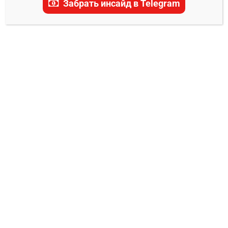
Забрать инсайд в Telegram
актуальные прогнозы, ставки и последние
новости.
ПРОГНОЗЫ PFL
Дакота Дитчева – Челси Хэкетт прогноз
на бой
Владимир Никифоров
08.06.2024
0